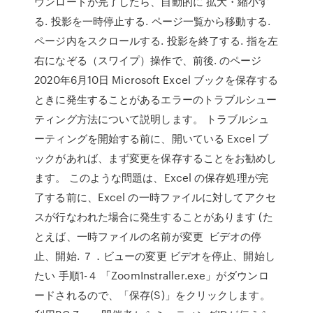
ウンロードが完了したら、自動的に 拡大・縮小す
る. 投影を一時停止する. ページ一覧から移動する.
ページ内をスクロールする. 投影を終了する. 指を左
右になぞる（スワイプ）操作で、前後. のページ
2020年6月10日 Microsoft Excel ブックを保存する
ときに発生することがあるエラーのトラブルシュー
ティング方法について説明します。 トラブルシュ
ーティングを開始する前に、開いている Excel ブ
ックがあれば、まず変更を保存することをお勧めし
ます。 このような問題は、Excel の保存処理が完
了する前に、Excel の一時ファイルに対してアクセ
スが行なわれた場合に発生することがあります (た
とえば、一時ファイルの名前が変更 ビデオの停
止、開始. ７．ビューの変更 ビデオを停止、開始し
たい 手順1-４ 「ZoomInstraller.exe」がダウンロ
ードされるので、「保存(S)」をクリックします。