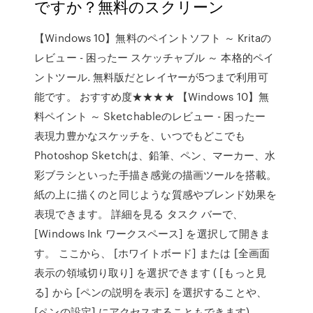
ですか？無料のスクリーン
【Windows 10】無料のペイントソフト ～ Kritaの
レビュー - 困ったー スケッチャブル ～ 本格的ペイ
ントツール. 無料版だとレイヤーが5つまで利用可
能です。 おすすめ度★★★★ 【Windows 10】無
料ペイント ～ Sketchableのレビュー - 困ったー
表現力豊かなスケッチを、いつでもどこでも
Photoshop Sketchは、鉛筆、ペン、マーカー、水
彩ブラシといった手描き感覚の描画ツールを搭載。
紙の上に描くのと同じような質感やブレンド効果を
表現できます。 詳細を見る タスク バーで、
[Windows Ink ワークスペース] を選択して開きま
す。 ここから、 [ホワイトボード] または [全画面
表示の領域切り取り] を選択できます ( [もっと見
る] から [ペンの説明を表示] を選択することや、
[ペンの設定] にアクセスすることもできます)。