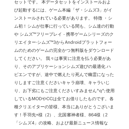
セットです。 本データセットをインストールおよ
び起動するには、ゲーム本編「ザ・シムズ3」がイ
ンストールされている必要があります。 特徴 ・シ
ム初！シムが仕事に行っている間も、シム達の行動
や シムズ™フリープレイ - 携帯ゲームシリーズのク
リエイター·シムズ™3からAndroidプラットフォー
ムのためのゲームの完全かつ無料版をダウンロード
してください。 我々は事実に注意を払う必要があ
り、そのアプリケーションシムズ遊びの最適化 ハ
ピエンですが、途中で燃えたり死んで幽霊になった
りしますご注意くださいキャラ崩壊、キャラいじ
り、お下劣にもご注意くださいすみません^q^;使用
しているMODやCCは全てお借りしたものです。各
種クリエイターの皆様、本当にありがとうございま
す！手羽先+様（2）、北国審神者様、864様（2
「シムズ4」の攻略、および最新ニュース情報な