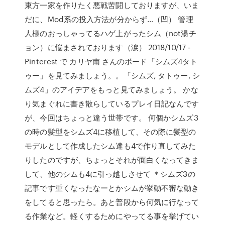
東方一家を作りたく悪戦苦闘しておりますが、いま
だに、Mod系の投入方法が分からず…（凹） 管理
人様のおっしゃってるハゲ上がったシム（not湯チ
ョン）に悩まされております（涙） 2018/10/17 -
Pinterest で カリヤ南 さんのボード「シムズ4タト
ゥー」を見てみましょう。。「シムズ, タトゥー, シ
ムズ4」のアイデアをもっと見てみましょう。 かな
り気まぐれに書き散らしているプレイ日記なんです
が、今回はちょっと違う世帯です。 何個かシムズ3
の時の髪型をシムズ4に移植して、その際に髪型の
モデルとして作成したシム達も4で作り直してみた
りしたのですが、ちょっとそれが面白くなってきま
して、他のシムも4に引っ越しさせて ＊シムズ3の
記事です重くなったなーとかシムが挙動不審な動き
をしてると思ったら。あと普段から何気に行なって
る作業など。軽くするためにやってる事を挙げてい