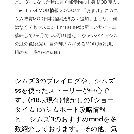
ど。 3）になった時に届く郵便物の中身 MOD導入 .
The Sims4 MOD情報 2020.07.11 「おまけ」にカス
タム特質MOD日本語翻訳済みを追加しました。 何
はなくてもマスコン！nraas.netは新しいサイトに
移転して7ヶ月で100万DL越え！ ヴァンパイアシム
の肌の色(発光)、目の輝きを抑えるMOD(瞳と肌、
肌のみ、瞳のみの3種）
シムズ3のプレイログや、シムズ
ssを使ったストーリーが中心で
す。(r18表現有) 懐かしの｢ショー
タイム｣のシムポート攻略情報
と、 シムズ3のおすすめmodを多
数紹介しております。 その他、気