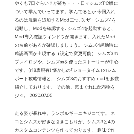
やくも7日ぐらい？が経ち・・・日々シムズPC版に
ついて学んでいってます。学んでるとか 今回入れ
るのは服装を追加するMod二つ. 3. ザ・シムズ4を
起動し、Modを確認する. シムズ4を起動すると、
Mod導入確認ウィンドウが開きます。入れたMod
の名前があるか確認しましょう。 シムズ4起動時に
確認画面が出現する（設定で変更可能） シムズ3の
プレイログや、シムズssを使ったストーリーが中心
です。(r18表現有) 懐かしの｢ショータイム｣のシム
ポート攻略情報と、 シムズ3のおすすめmodを多数
紹介しております。 その他、気まぐれに配布物を
少々。 2020.07.05
走る姿が暴れ牛。ランボルギーニキジコです。 ネ
コとシムズが好きな引きこもりが、シムズ3と4の
カスタムコンテンツを作っております。 趣味で作